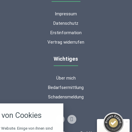
Impressum
Datenschutz
Erstinformation
Vertrag widerrufen
Wichtiges
Über mich
Kundenbewertungen und Erfahrungen zu
ms-finanzen GmbH
Bedarfsermittlung
Schadensmeldung
SEHR GUT
100%
nstellungen
Empfehlungen auf
ProvenExpert.com
4,94 / 5,00
von Cookies
über alle verwendeten Cookies und
chkeit folgende Kategorien zu
53
16
r zu blockieren.
 Website. Einige von ihnen sind