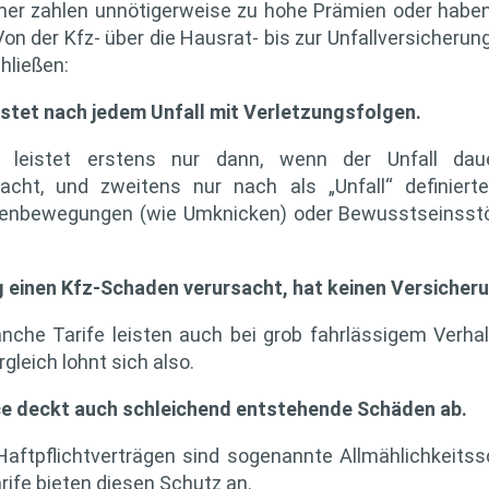
er zahlen unnötigerweise zu hohe Prämien oder haben
on der Kfz- über die Hausrat- bis zur Unfallversicherun
hließen:
eistet nach jedem Unfall mit Verletzungsfolgen.
ng leistet erstens nur dann, wenn der Unfall daue
acht, und zweitens nur nach als „Unfall“ definiert
genbewegungen (wie Umknicken) oder Bewusstseinsst
g einen Kfz-Schaden verursacht, hat keinen Versicher
nche Tarife leisten auch bei grob fahrlässigem Verha
rgleich lohnt sich also.
ice deckt auch schleichend entstehende Schäden ab.
Haftpflichtverträgen sind sogenannte Allmählichkeit
arife bieten diesen Schutz an.