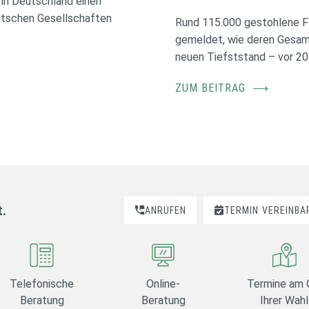
in Deutschland einen
utschen Gesellschaften
Rund 115.000 gestohlene F
gemeldet, wie deren Gesamt
neuen Tiefststand – vor 20
ZUM BEITRAG
⟶
t.
ANRUFEN
TERMIN
VEREINBA
Telefonische
Online-
Termine am 
Beratung
Beratung
Ihrer Wahl