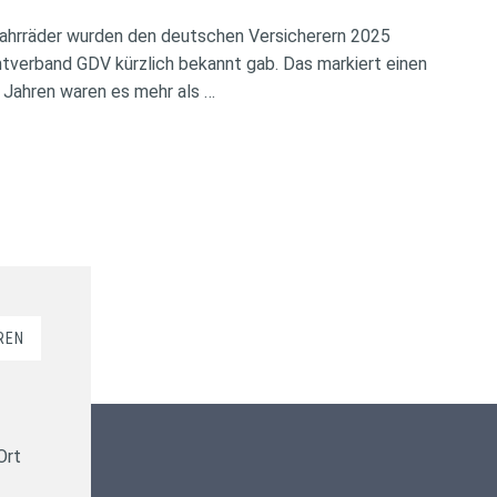
ahrräder wurden den deutschen Versicherern 2025
verband GDV kürzlich bekannt gab. Das markiert einen
 Jahren waren es mehr als …
REN
Kundenbewertungen und Erfahrungen zu
ms-finanzen GmbH
Ort