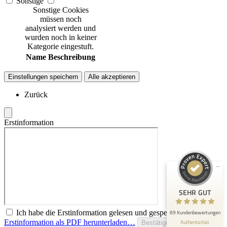
Sonstige
Sonstige Cookies
müssen noch
analysiert werden und
wurden noch in keiner
Kategorie eingestuft.
Name
Beschreibung
Einstellungen speichern
Alle akzeptieren
Zurück
Kundenbewertungen und Erfahrungen zu
ms-finanzen GmbH
Erstinformation
SEHR GUT
100%
Empfehlungen auf
ProvenExpert.com
4,94 / 5,00
53
16
Bewertungen auf
Bewertungen von 2
SEHR GUT
ProvenExpert.com
anderen Quellen
Ich habe die Erstinformation gelesen und gespeichert
69 Kundenbewertungen
Blick aufs ProvenExpert-Profil werfen
Erstinformation als PDF herunterladen…
Authentizität
Bestätigen