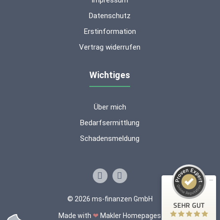
Impressum
Datenschutz
Erstinformation
Vertrag widerrufen
Wichtiges
Über mich
Kundenbewertungen und Erfahrungen zu
ms-finanzen GmbH
Bedarfsermittlung
Schadensmeldung
SEHR GUT
100%
Empfehlungen auf
ProvenExpert.com
4,94 / 5,00
53
16
© 2026 ms-finanzen GmbH
Bewertungen auf
Bewertungen von 2
SEHR GUT
ProvenExpert.com
anderen Quellen
Made with
❤
Makler Homepages