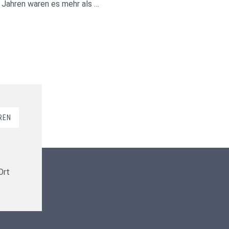
 Jahren waren es mehr als …
REN
Kundenbewertungen und Erfahrungen zu
ms-finanzen GmbH
Ort
100%
SEHR GUT
Empfehlungen auf
ProvenExpert.com
4,94 / 5,00