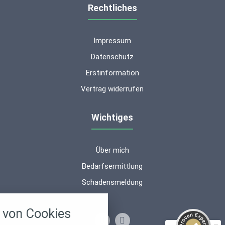
Rechtliches
Impressum
Datenschutz
Erstinformation
Vertrag widerrufen
Wichtiges
Über mich
Kundenbewertungen und Erfahrungen zu
ms-finanzen GmbH
Bedarfsermittlung
Schadensmeldung
SEHR GUT
100%
nstellungen
Empfehlungen auf
ProvenExpert.com
4,94 / 5,00
von Cookies
über alle verwendeten Cookies und
chkeit folgende Kategorien zu