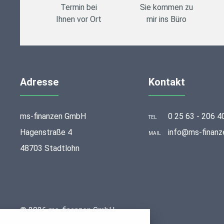
Termin bei
Sie kommen zu
Ihnen vor Ort
mir ins Büro
Adresse
Kontakt
ms-finanzen GmbH
0 25 63 - 206 4
TEL
Hagenstraße 4
info@ms-finanz
MAIL
48703 Stadtlohn
stellungen
© 2026 ms-finanzen GmbH
rwendeten Cookies und Skripte. Sie haben die