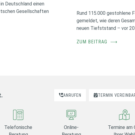
in Deutschland einen
utschen Gesellschaften
Rund 115.000 gestohlene F
gemeldet, wie deren Gesamt
neuen Tiefststand – vor 20
ZUM BEITRAG
⟶
t.
ANRUFEN
TERMIN
VEREINBA
Telefonische
Online-
Termine am 
Beratung
Beratung
Ihrer Wahl