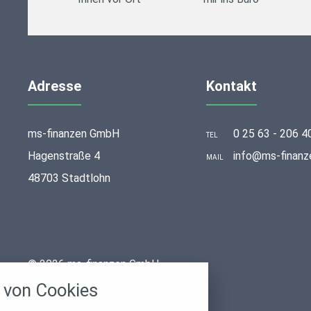
Adresse
Kontakt
ms-finanzen GmbH
0 25 63 - 206 4
TEL
Hagenstraße 4
info@ms-finanz
MAIL
48703 Stadtlohn
stellungen
© 2026 ms-finanzen GmbH
rwendeten Cookies und Skripte. Sie haben die
von Cookies
u akzeptieren oder zu blockieren.