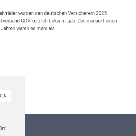
ahrräder wurden den deutschen Versicherern 2025
verband GDV kürzlich bekannt gab. Das markiert einen
 Jahren waren es mehr als …
REN
Kundenbewertungen und Erfahrungen zu
ms-finanzen GmbH
Ort