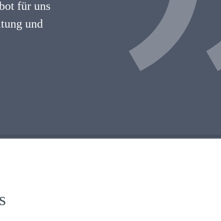
ot für uns
atung und
s