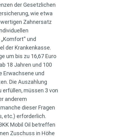
enzen der Gesetzlichen
ersicherung, wie etwa
ochwertigen Zahnersatz
ndividuellen
, „Komfort“ und
sel der Krankenkasse.
ge um bis zu 16,67 Euro
e ab 18 Jahren und 100
rte Erwachsene und
lten. Die Auszahlung
u erfüllen, müssen 3 von
ter anderem
 manche dieser Fragen
etc.) erforderlich.
BKK Mobil Oil betreffen
einen Zuschuss in Höhe