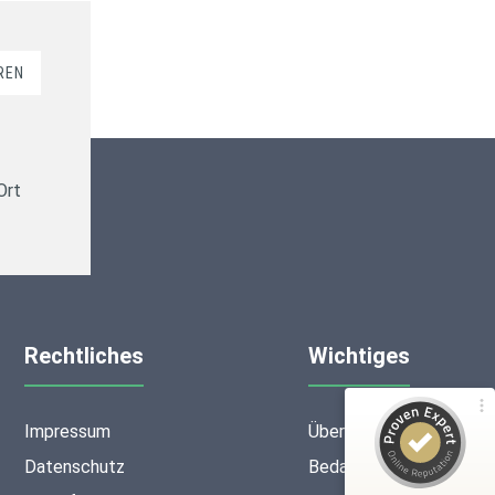
REN
Kundenbewertungen und Erfahrungen zu
ms-finanzen GmbH
Ort
100%
SEHR GUT
Empfehlungen auf
ProvenExpert.com
4,94 / 5,00
16
53
Rechtliches
Wichtiges
Bewertungen von 2
Bewertungen auf
anderen Quellen
ProvenExpert.com
Impressum
Über mich
Blick aufs ProvenExpert-Profil werfen
Datenschutz
Bedarfsermittlung
Anonym