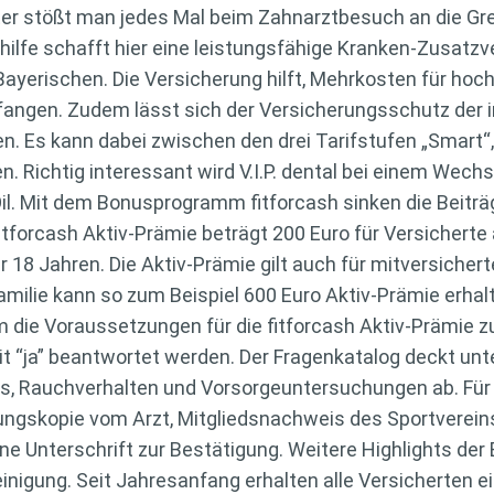
rter stößt man jedes Mal beim Zahnarztbesuch an die Gr
hilfe schafft hier eine leistungsfähige Kranken-Zusatzv
er Bayerischen. Die Versicherung hilft, Mehrkosten für h
angen. Zudem lässt sich der Versicherungsschutz der i
. Es kann dabei zwischen den drei Tarifstufen „Smart“
n. Richtig interessant wird V.I.P. dental bei einem Wech
il. Mit dem Bonusprogramm fitforcash sinken die Beiträ
fitforcash Aktiv-Prämie beträgt 200 Euro für Versichert
er 18 Jahren. Die Aktiv-Prämie gilt auch für mitversiche
Familie kann so zum Beispiel 600 Euro Aktiv-Prämie erha
Um die Voraussetzungen für die fitforcash Aktiv-Prämie z
t “ja” beantwortet werden. Der Fragenkatalog deckt un
s, Rauchverhalten und Vorsorgeuntersuchungen ab. Für
ngskopie vom Arzt, Mitgliedsnachweis des Sportvereins, 
ne Unterschrift zur Bestätigung. Weitere Highlights der 
einigung. Seit Jahresanfang erhalten alle Versicherten 