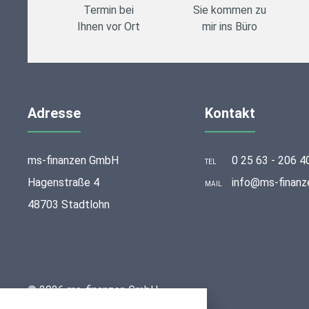
Termin bei
Sie kommen zu
Ihnen vor Ort
mir ins Büro
Adresse
Kontakt
ms-finanzen GmbH
0 25 63 - 206 4
TEL
Hagenstraße 4
info@ms-finanz
MAIL
48703 Stadtlohn
stellungen
© 2026 ms-finanzen GmbH
rwendeten Cookies und Skripte. Sie haben die