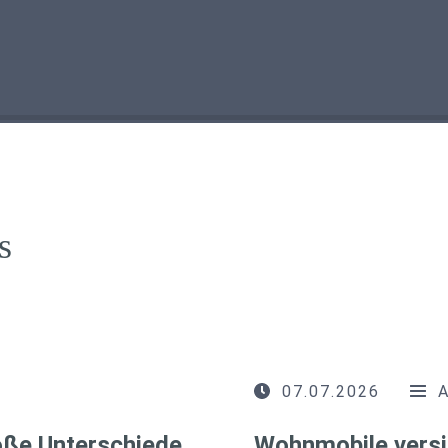
s
07.07.2026
roße Unterschiede
Wohnmobile versi