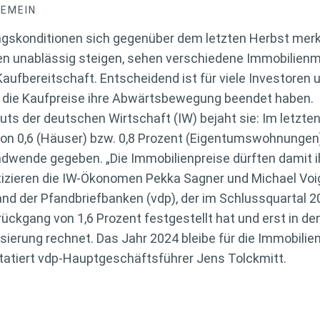
GEMEIN
gskonditionen sich gegenüber dem letzten Herbst merk
en unablässig steigen, sehen verschiedene Immobilien
ufbereitschaft. Entscheidend ist für viele Investoren 
ob die Kaufpreise ihre Abwärtsbewegung beendet haben.
uts der deutschen Wirtschaft (IW) bejaht sie: Im letzte
von 0,6 (Häuser) bzw. 0,8 Prozent (Eigentumswohnunge
ndwende gegeben. „Die Immobilienpreise dürften damit i
tizieren die IW-Ökonomen Pekka Sagner und Michael Voi
band der Pfandbriefbanken (vdp), der im Schlussquartal 
rückgang von 1,6 Prozent festgestellt hat und erst in
isierung rechnet. Das Jahr 2024 bleibe für die Immobili
statiert vdp-Hauptgeschäftsführer Jens Tolckmitt.