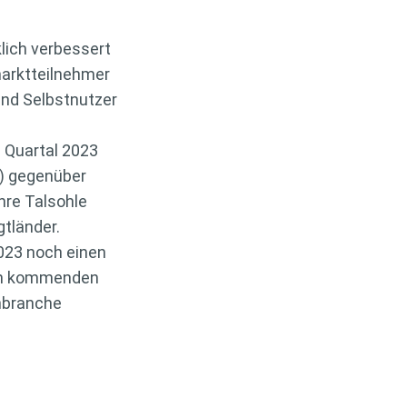
lich verbessert
marktteilnehmer
und Selbstnutzer
n Quartal 2023
n) gegenüber
hre Talsohle
gtländer.
2023 noch einen
 den kommenden
enbranche