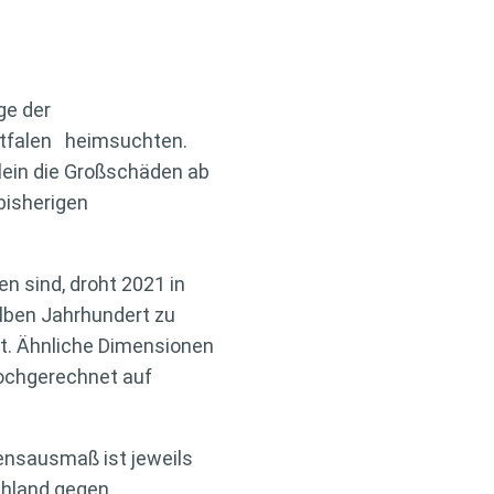
ge der
stfalen heimsuchten.
lein die Großschäden ab
bisherigen
 sind, droht 2021 in
lben Jahrhundert zu
it. Ähnliche Dimensionen
hochgerechnet auf
densausmaß ist jeweils
schland gegen