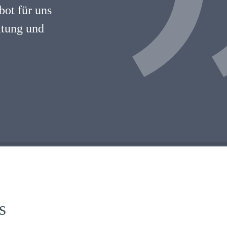
ot für uns
atung und
s