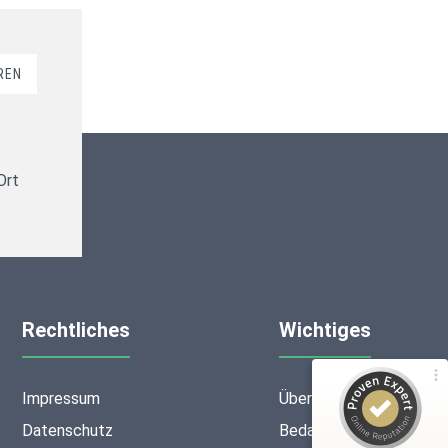
REN
Kundenbewertungen und Erfahrungen zu
ms-finanzen GmbH
Ort
100%
SEHR GUT
Empfehlungen auf
ProvenExpert.com
4,94 / 5,00
16
53
Rechtliches
Wichtiges
Bewertungen von 2
Bewertungen auf
anderen Quellen
ProvenExpert.com
Impressum
Über mich
Blick aufs ProvenExpert-Profil werfen
Datenschutz
Bedarfsermittlung
Anonym