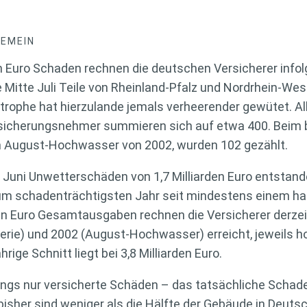
GEMEIN
en Euro Schaden rechnen die deutschen Versicherer infol
itte Juli Teile von Rheinland-Pfalz und Nordrhein-We
trophe hat hierzulande jemals verheerender gewütet. Al
Versicherungsnehmer summieren sich auf etwa 400. Beim 
m August-Hochwasser von 2002, wurden 102 gezählt.
uni Unwetterschäden von 1,7 Milliarden Euro entstanden
m schadenträchtigsten Jahr seit mindestens einem ha
den Euro Gesamtausgaben rechnen die Versicherer derze
erie) und 2002 (August-Hochwasser) erreicht, jeweils 
hrige Schnitt liegt bei 3,8 Milliarden Euro.
dings nur versicherte Schäden – das tatsächliche Scha
bisher sind weniger als die Hälfte der Gebäude in Deut