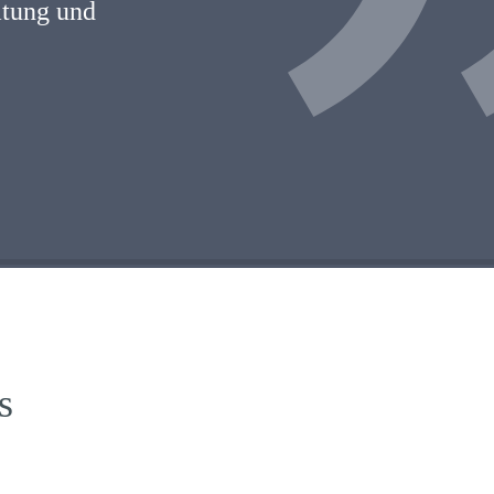
atung und
s