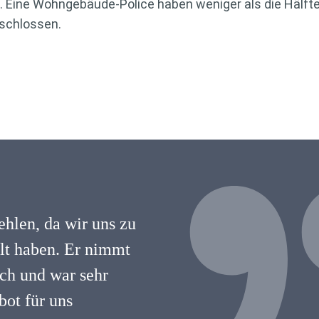
le. Eine Wohngebäude-Police haben weniger als die Hälft
schlossen.
hlen, da wir uns zu
hlt haben. Er nimmt
lich und war sehr
ot für uns