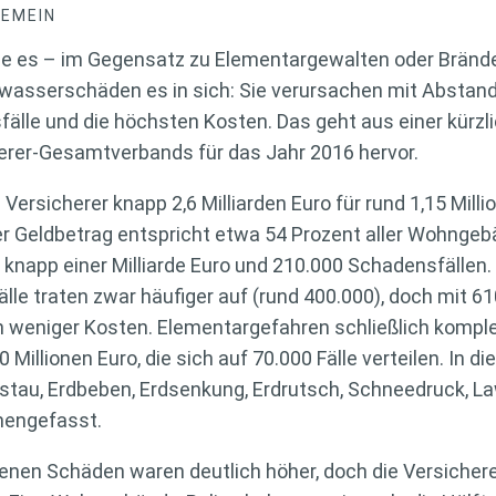
GEMEIN
sie es – im Gegensatz zu Elementargewalten oder Bränd
swasserschäden es in sich: Sie verursachen mit Abstand
le und die höchsten Kosten. Das geht aus einer kürzli
rer-Gesamtverbands für das Jahr 2016 hervor.
ersicherer knapp 2,6 Milliarden Euro für rund 1,15 Mill
Der Geldbetrag entspricht etwa 54 Prozent aller Wohng
knapp einer Milliarde Euro und 210.000 Schadensfällen
lle traten zwar häufiger auf (rund 400.000), doch mit 61
h weniger Kosten. Elementargefahren schließlich komplet
llionen Euro, die sich auf 70.000 Fälle verteilen. In d
au, Erdbeben, Erdsenkung, Erdrutsch, Schneedruck, L
engefasst.
etenen Schäden waren deutlich höher, doch die Versiche