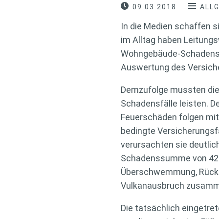
09.03.2018
ALL
In die Medien schaffen 
im Alltag haben Leitung
Wohngebäude-Schadensfäl
Auswertung des Versiche
Demzufolge mussten die V
Schadensfälle leisten. 
Feuerschäden folgen mit 
bedingte Versicherungsfä
verursachten sie deutlic
Schadenssumme von 420 Mi
Überschwemmung, Rückst
Vulkanausbruch zusamm
Die tatsächlich eingetr