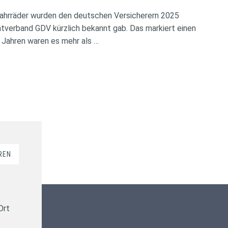
ahrräder wurden den deutschen Versicherern 2025
verband GDV kürzlich bekannt gab. Das markiert einen
 Jahren waren es mehr als …
REN
Kundenbewertungen und Erfahrungen zu
ms-finanzen GmbH
Ort