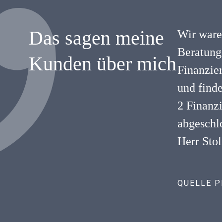
Das sagen meine
Wir waren
Beratung 
Kunden über mich
Finanzie
und find
2 Finanzi
abgeschlo
Herr Stol
QUELLE 