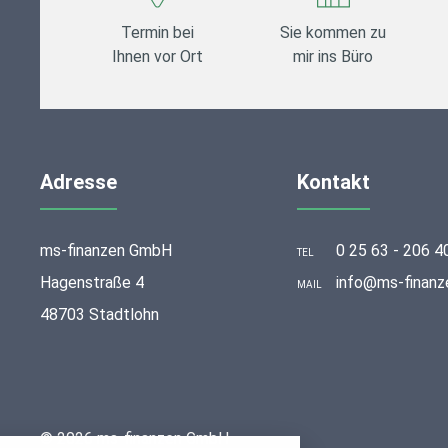
Termin bei
Sie kommen zu
Ihnen vor Ort
mir ins Büro
Adresse
Kontakt
ms-finanzen GmbH
0 25 63 - 206 4
TEL
Hagenstraße 4
info@ms-finanz
MAIL
48703 Stadtlohn
stellungen
© 2026 ms-finanzen GmbH