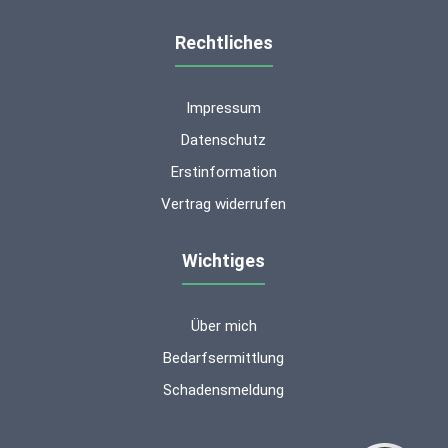
Rechtliches
Impressum
Datenschutz
Erstinformation
Vertrag widerrufen
Wichtiges
Über mich
Kundenbewertungen und Erfahrungen zu
ms-finanzen GmbH
Bedarfsermittlung
Schadensmeldung
SEHR GUT
100%
Empfehlungen auf
ProvenExpert.com
4,94 / 5,00