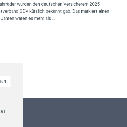
ahrräder wurden den deutschen Versicherern 2025
verband GDV kürzlich bekannt gab. Das markiert einen
 Jahren waren es mehr als …
REN
Kundenbewertungen und Erfahrungen zu
ms-finanzen GmbH
Ort
100%
SEHR GUT