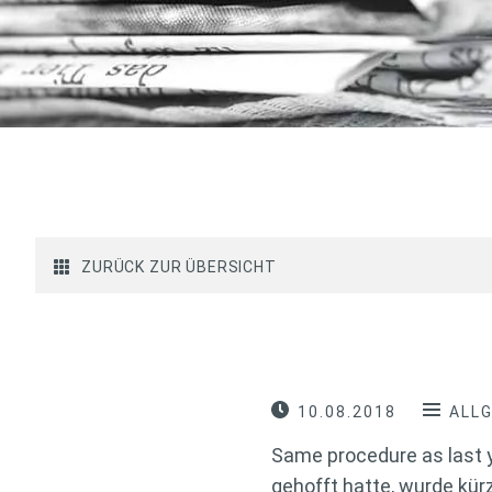
ZURÜCK ZUR ÜBERSICHT
10.08.2018
ALL
Same procedure as last y
gehofft hatte, wurde kür