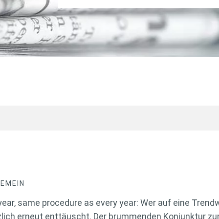
GEMEIN
ear, same procedure as every year: Wer auf eine Trendwe
zlich erneut enttäuscht. Der brummenden Konjunktur zum