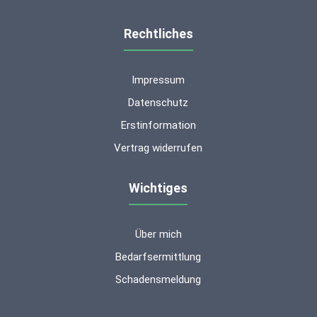
Rechtliches
Impressum
Datenschutz
Erstinformation
Vertrag widerrufen
Wichtiges
Über mich
Kundenbewertungen und Erfahrungen zu
ms-finanzen GmbH
Bedarfsermittlung
Schadensmeldung
SEHR GUT
100%
Empfehlungen auf
ProvenExpert.com