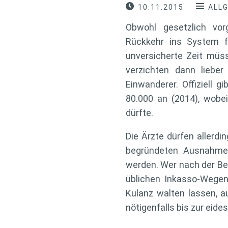
10.11.2015
ALL
Obwohl gesetzlich vor
Rückkehr ins System f
unversicherte Zeit mü
verzichten dann liebe
Einwanderer. Offiziell 
80.000 an (2014), wobei
dürfte.
Die Ärzte dürfen allerdi
begründeten Ausnahmefä
werden. Wer nach der Beh
üblichen Inkasso-Wegen
Kulanz walten lassen, 
nötigenfalls bis zur eide