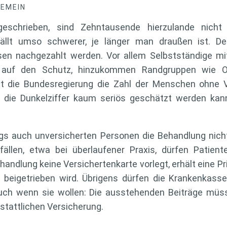
GEMEIN
geschrieben, sind Zehntausende hierzulande nicht k
ällt umso schwerer, je länger man draußen ist. Den
ssen nachgezahlt werden. Vor allem Selbstständige 
r auf den Schutz, hinzukommen Randgruppen wie Ob
gibt die Bundesregierung die Zahl der Menschen ohne
 die Dunkelziffer kaum seriös geschätzt werden kann
ngs auch unversicherten Personen die Behandlung nicht
llen, etwa bei überlaufener Praxis, dürfen Patien
andlung keine Versichertenkarte vorlegt, erhält eine Pr
 beigetrieben wird. Übrigens dürfen die Krankenkasse
auch wenn sie wollen: Die ausstehenden Beiträge müss
sstattlichen Versicherung.