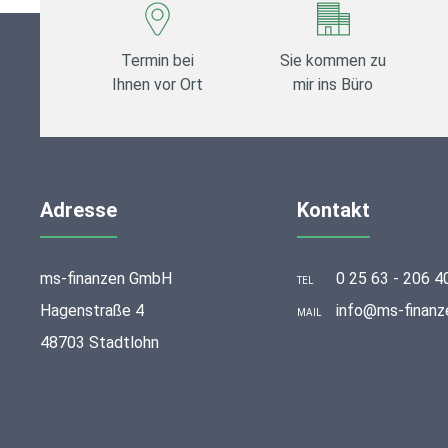
Termin bei
Sie kommen zu
Ihnen vor Ort
mir ins Büro
Adresse
Kontakt
ms-finanzen GmbH
0 25 63 - 206 4
TEL
Hagenstraße 4
info@ms-finanz
MAIL
48703 Stadtlohn
stellungen