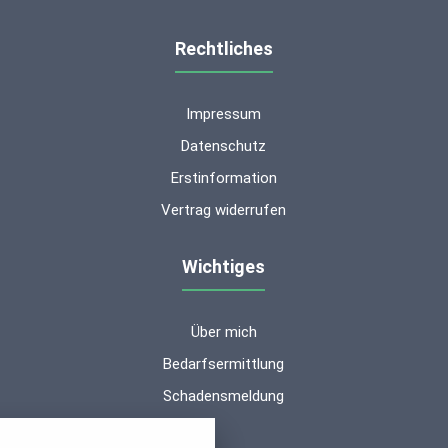
Rechtliches
Impressum
Datenschutz
Erstinformation
Vertrag widerrufen
Wichtiges
Über mich
Kundenbewertungen und Erfahrungen zu
ms-finanzen GmbH
Bedarfsermittlung
Schadensmeldung
SEHR GUT
100%
nstellungen
Empfehlungen auf
ProvenExpert.com