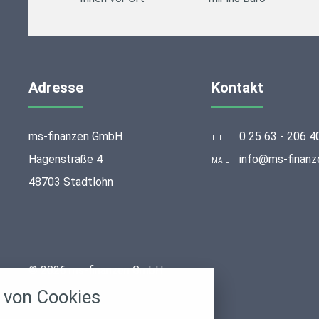
Adresse
Kontakt
ms-finanzen GmbH
0 25 63 - 206 4
TEL
Hagenstraße 4
info@ms-finanz
MAIL
48703 Stadtlohn
stellungen
© 2026 ms-finanzen GmbH
rwendeten Cookies und Skripte. Sie haben die
von Cookies
u akzeptieren oder zu blockieren.