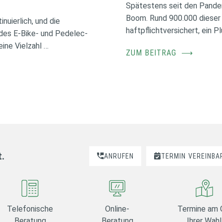
Spätestens seit den Pande
Boom. Rund 900.000 dieser
nuierlich, und die
haftpflichtversichert, ein 
des E-Bike- und Pedelec-
ine Vielzahl …
ZUM BEITRAG
⟶
t.
ANRUFEN
TERMIN
VEREINBA
Telefonische
Online-
Termine am 
Beratung
Beratung
Ihrer Wahl