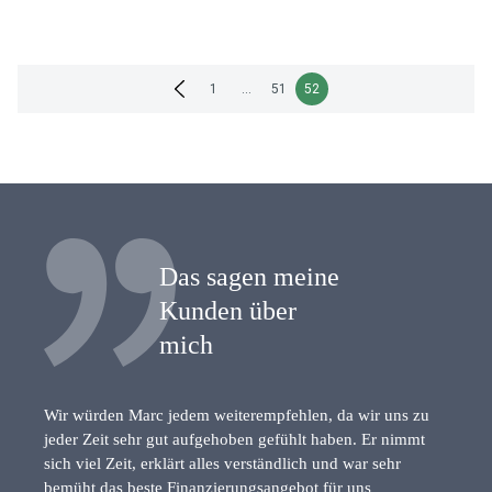
Seitennummerierung
1
…
51
52
der
Beiträge
Das sagen meine
Kunden über
mich
Wir würden Marc jedem weiterempfehlen, da wir uns zu
jeder Zeit sehr gut aufgehoben gefühlt haben. Er nimmt
sich viel Zeit, erklärt alles verständlich und war sehr
bemüht das beste Finanzierungsangebot für uns