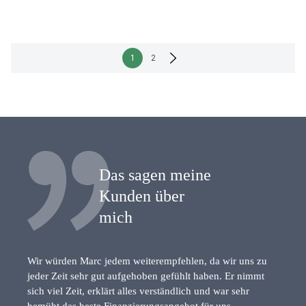
Seitennummerierung
1
2
der
Beiträge
Das sagen meine
Kunden über
mich
Wir würden Marc jedem weiterempfehlen, da wir uns zu
jeder Zeit sehr gut aufgehoben gefühlt haben. Er nimmt
sich viel Zeit, erklärt alles verständlich und war sehr
bemüht das beste Finanzierungsangebot für uns