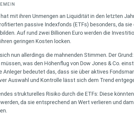
GEMEIN
 hat mit ihren Unmengen an Liquidität in den letzten Ja
profitierten passive Indexfonds (ETFs) besonders, da si
bilden. Auf rund zwei Billionen Euro werden die Investit
 ihren geringen Kosten locken.
sich nun allerdings die mahnenden Stimmen. Der Grun
n müssen, was den Höhenflug von Dow Jones & Co. einstw
die Anleger bedeutet das, dass sie über aktives Fond
tiver Auswahl und Kontrolle lässt sich dem Trend entge
es strukturelles Risiko durch die ETFs: Diese könnten
 werden, da sie entsprechend an Wert verlieren und dami
en.