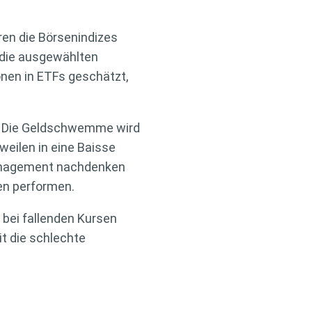
hren die Börsenindizes
e die ausgewählten
ionen in ETFs geschätzt,
d: Die Geldschwemme wird
eilen in eine Baisse
smanagement nachdenken
gen performen.
 bei fallenden Kursen
t die schlechte