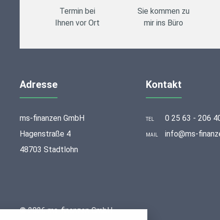
Termin bei
Sie kommen zu
Ihnen vor Ort
mir ins Büro
Adresse
Kontakt
ms-finanzen GmbH
0 25 63 - 206 4
TEL
Hagenstraße 4
info@ms-finanz
MAIL
48703 Stadtlohn
stellungen
© 2026 ms-finanzen GmbH
rwendeten Cookies und Skripte. Sie haben die