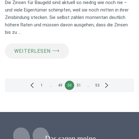
Die Zinsen für Baugeld sind aktuell so niedrig wie noch nie –
und viele Eigentümer schimpfen, weil sie noch mitten in ihrer
Zinsbindung stecken. Sie selbst zahlen momentan deutlich
höhere Raten und müssen davon ausgehen, dass die Zinsen
bis zu …
⟶
WEITERLESEN
Seitennummerierung
1
…
49
50
51
…
53
der
Beiträge
Das sagen meine