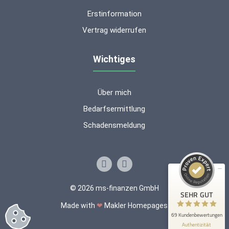
Erstinformation
Vertrag widerrufen
Wichtiges
Über mich
Kundenbewertungen und Erfahrungen zu
ms-finanzen GmbH
Bedarfsermittlung
Schadensmeldung
SEHR GUT
100%
Empfehlungen auf
ProvenExpert.com
4,94 / 5,00
53
16
© 2026 ms-finanzen GmbH
Bewertungen auf
Bewertungen von 2
SEHR GUT
ProvenExpert.com
anderen Quellen
Made with
❤
Makler Homepages
69 Kundenbewertungen
Blick aufs ProvenExpert-Profil werfen
Authentizität