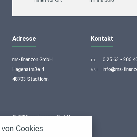
Ihnen vor Ort
mir ins Büro
Adresse
Kontakt
ms-finanzen GmbH
0 25 63 - 206 4
TEL
Hagenstraße 4
info@ms-finanz
MAIL
48703 Stadtlohn
stellungen
© 2026 ms-finanzen GmbH
rwendeten Cookies und Skripte. Sie haben die
von Cookies
u akzeptieren oder zu blockieren.