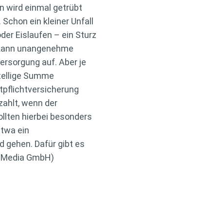
en wird einmal getrübt
Schon ein kleiner Unfall
der Eislaufen – ein Sturz
d kann unangenehme
ersorgung auf. Aber je
stellige Summe
pflichtversicherung
zahlt, wenn der
ollten hierbei besonders
etwa ein
d gehen. Dafür gibt es
S Media GmbH)