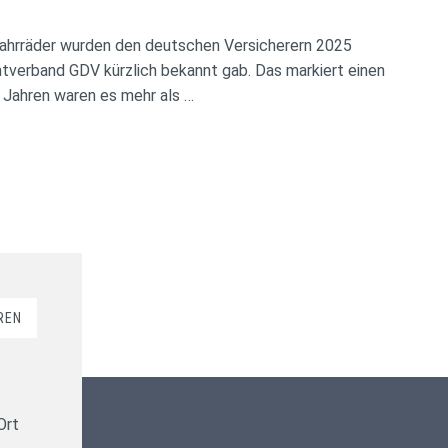
ahrräder wurden den deutschen Versicherern 2025
verband GDV kürzlich bekannt gab. Das markiert einen
 Jahren waren es mehr als …
REN
Kundenbewertungen und Erfahrungen zu
ms-finanzen GmbH
Ort