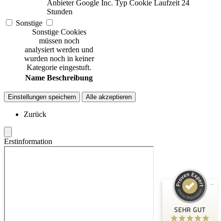
Anbieter
Google Inc.
Typ
Cookie
Laufzeit
24
Stunden
Sonstige
Sonstige Cookies
müssen noch
analysiert werden und
wurden noch in keiner
Kategorie eingestuft.
Name
Beschreibung
Einstellungen speichern
Alle akzeptieren
Zurück
Kundenbewertungen und Erfahrungen zu
ms-finanzen GmbH
Erstinformation
SEHR GUT
100%
Empfehlungen auf
ProvenExpert.com
4,94 / 5,00
53
16
Bewertungen auf
Bewertungen von 2
SEHR GUT
ProvenExpert.com
anderen Quellen