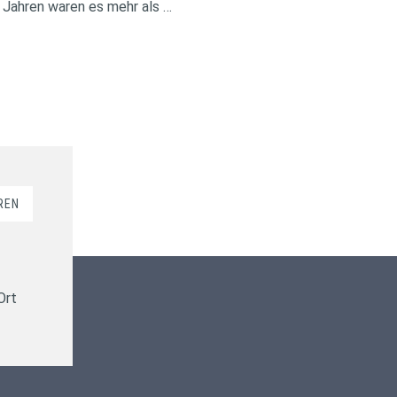
 Jahren waren es mehr als …
REN
Kundenbewertungen und Erfahrungen zu
ms-finanzen GmbH
Ort
100%
SEHR GUT
Empfehlungen auf
ProvenExpert.com
4,94 / 5,00