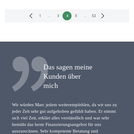
Seitennummerierung
1
…
3
4
5
…
52
der
Beiträge
Das sagen meine
Kunden über
mich
Wir würden Marc jedem weiterempfehlen, da wir uns zu
jeder Zeit sehr gut aufgehoben gefühlt haben. Er nimmt
sich viel Zeit, erklärt alles verständlich und war sehr
bemüht das beste Finanzierungsangebot für uns
auszurechnen. Sehr kompetente Beratung und